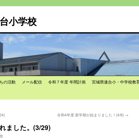
台小学校
ちの活動
メール配信
令和７年度 年間計画
宮城県連合小・中学校教
4)
令和4年度 新学期が始まりました！(4/8)
→
ました。(3/29)
ie