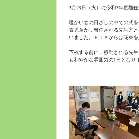
へ
3月29日（火）に
令和3年度離
ス
暖かい春の日ざしの中での式を
キ
表児童が，離任される先生方と
いました。ＰＴＡからは花束を
ッ
プ
下校する前に，移動される先生
も和やかな雰囲気の1日となり