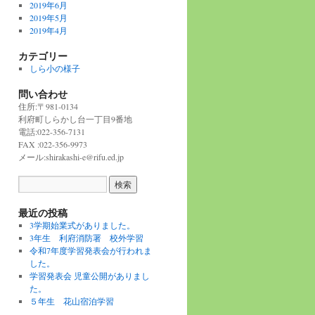
2019年6月
2019年5月
2019年4月
カテゴリー
しら小の様子
問い合わせ
住所:〒981-0134
利府町しらかし台一丁目9番地
電話:022-356-7131
FAX :022-356-9973
メール:shirakashi-e@rifu.ed.jp
最近の投稿
3学期始業式がありました。
3年生 利府消防署 校外学習
令和7年度学習発表会が行われま
した。
学習発表会 児童公開がありまし
た。
５年生 花山宿泊学習