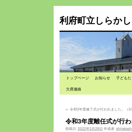
利府町立しらかし
トップページ
お知らせ
子どもた
コ
欠席連絡
ン
テ
←
令和3年度修了式が行われました。（3/2
ン
令和3年度離任式が行われ
ツ
投稿日:
2022年3月29日
作成者:
shirakash