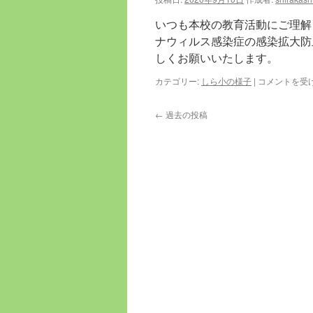
座
が
いつも本校の教育活動にご理解
あ
り
ナウィルス感染症の感染拡大防止
ま
しくお願いいたします。
し
た！
新
カテゴリー:
しら小の様子
|
コメントを受
(9/10,5
型
年
コ
生)
←
過去の投稿
ロ
は
ナ
ウ
ィ
ル
ス
感
染
症
の
感
染
拡
大
防
止