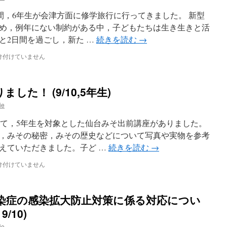
2日間，6年生が会津方面に修学旅行に行ってきました。 新型
め，例年にない制約がある中，子どもたちは生き生きと活
と2日間を過ごし，新た …
続きを読む
→
け付けていません
た！ (9/10,5年生)
ie
招いて，5年生を対象とした仙台みそ出前講座がありました。
，みその秘密，みその歴史などについて写真や実物を参考
えていただきました。子ど …
続きを読む
→
け付けていません
染症の感染拡大防止対策に係る対応につい
/10)
ie