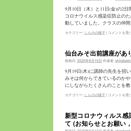
へ
9月10日（木）と11日(金)の
ス
コロナウイルス感染症防止のた
動していました。クラスの仲間
キ
修
カテゴリー:
しら小の様子
|
コメントを受
ッ
学
旅
プ
行
仙台みそ出前講座がありまし
に
行
投稿日:
2020年9月10日
作成者:
shirakash
っ
て
9月19日(木)に講師の先生を
き
みそは何からできているのかや
ま
にしながらたくさんのことを教
し
た！
仙
カテゴリー:
しら小の様子
|
コメントを受
(9/10-
台
11,6
み
年
そ
生)
新型コロナウィルス感
出
は
前
て (お知らせとお願い，9
講
投稿日:
2020年9月10日
作成者:
shirakash