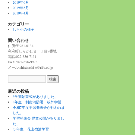
2019年6月
2019年5月
2019年4月
カテゴリー
しら小の様子
問い合わせ
住所:〒981-0134
利府町しらかし台一丁目9番地
電話:022-356-7131
FAX :022-356-9973
メール:shirakashi-e@rifu.ed.jp
最近の投稿
3学期始業式がありました。
3年生 利府消防署 校外学習
令和7年度学習発表会が行われま
した。
学習発表会 児童公開がありまし
た。
５年生 花山宿泊学習