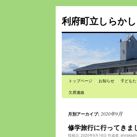
利府町立しらかし
トップページ
お知らせ
子どもた
コ
欠席連絡
ン
テ
2020年9月
月別アーカイブ:
ン
修学旅行に行ってきました！
ツ
投稿日:
2020年9月16日
作成者:
shirakash