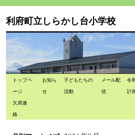
利府町立しらかし台小学校
コ
トップペ
お知ら
子どもたちの
メール配
令
ン
ージ
せ
活動
信
計
テ
欠席連
ン
絡
ツ