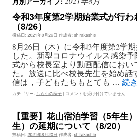
2021年8月
月別アーカイブ:
へ
ス
令和3年度第2学期始業式が行わ
（8/26）
キ
投稿日:
2021年8月26日
作成者:
shirakashie
ッ
8月26日（木）に令和3年度第2学
プ
した。新型コロナウイルス感染予
式から校長室より動画配信におい
た。放送に比べ校長先生を始め話
信は，子どもたちもとても …
続
令
カテゴリー:
しら小の様子
|
コメントを受け付けていません
和
3
年
【重要】花山宿泊学習（5年生）
度
生）の延期について（8/20）
第
2
投稿日:
2021年8月20日
作成者:
shirakashie
学