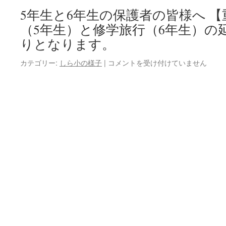
期
5年生と6年生の保護者の皆様へ 
始
（5年生）と修学旅行（6年生）の
業
式
りとなります。
が
行
【重
カテゴリー:
しら小の様子
|
コメントを受け付けていません
わ
要】
れ
花
ま
山
し
宿
た！
泊
（8/26）
学
は
習
（5
年
生）
と
修
学
旅
行
（6