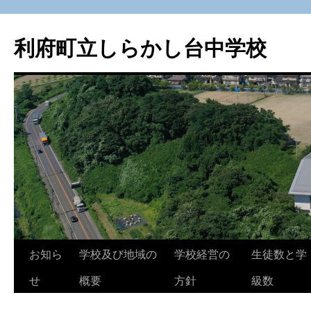
利府町立しらかし台中学校
コ
お知ら
学校及び地域の
学校経営の
生徒数と学
ン
せ
概要
方針
級数
テ