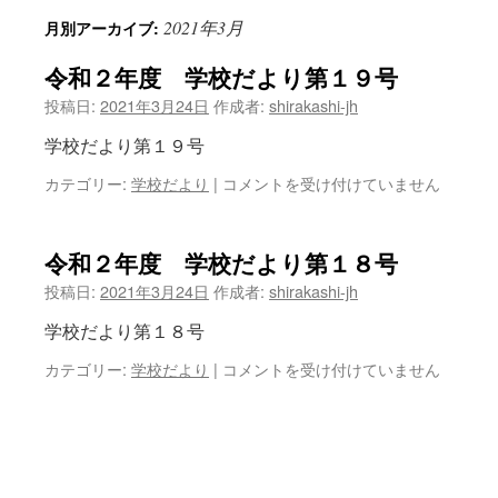
2021年3月
月別アーカイブ:
ン
令和２年度 学校だより第１９号
ツ
投稿日:
2021年3月24日
作成者:
shirakashi-jh
へ
学校だより第１９号
ス
令
カテゴリー:
学校だより
|
コメントを受け付けていません
キ
和
２
ッ
年
令和２年度 学校だより第１８号
度
プ
投稿日:
2021年3月24日
作成者:
shirakashi-jh
学
校
学校だより第１８号
だ
よ
令
カテゴリー:
学校だより
|
コメントを受け付けていません
り
和
第
２
１
年
９
度
号
学
は