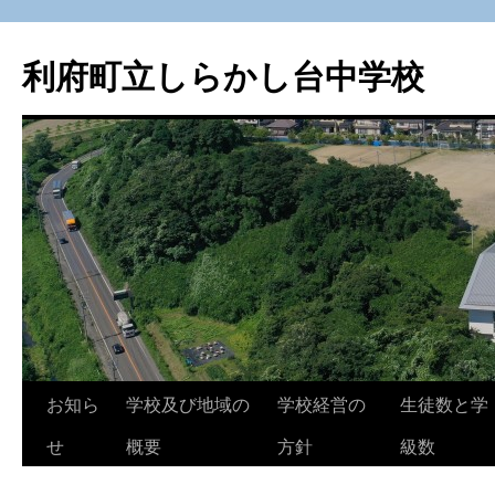
利府町立しらかし台中学校
コ
お知ら
学校及び地域の
学校経営の
生徒数と学
ン
せ
概要
方針
級数
テ