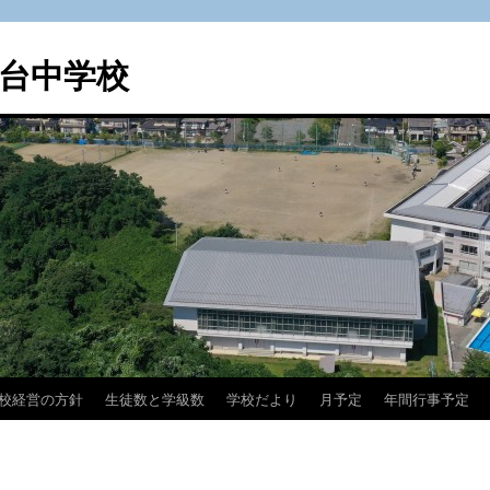
台中学校
校経営の方針
生徒数と学級数
学校だより
月予定
年間行事予定