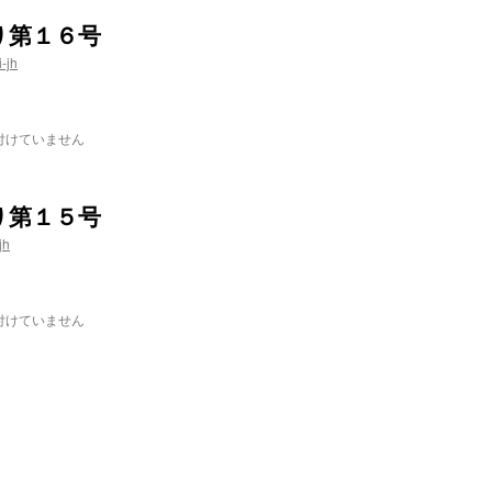
り第１６号
-jh
付けていません
り第１５号
jh
付けていません