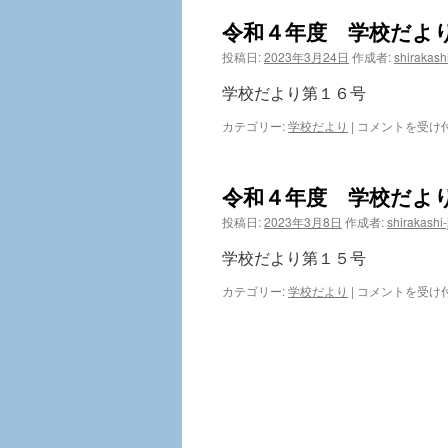
令和４年度 学校だよ
ン
投稿日:
2023年3月24日
作成者:
shirakashi
ツ
学校だより第１６号
へ
令
カテゴリー:
学校だより
|
コメントを受け
和
ス
４
年
キ
令和４年度 学校だよ
度
学
ッ
投稿日:
2023年3月8日
作成者:
shirakashi-
校
だ
学校だより第１５号
プ
よ
り
令
カテゴリー:
学校だより
|
コメントを受け
第
和
１
４
６
年
号
度
は
学
校
だ
よ