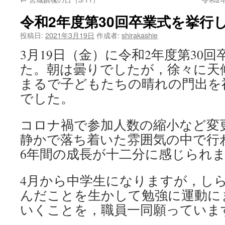
へ
令和2年度第30回卒業式を挙行しま
ス
投稿日:
2021年3月19日
作成者:
shirakashie
キ
3月19日（金）に
令和2年度第30
ッ
た。朝は曇りでしたが，徐々に天
プ
まるで子どもたちの晴れの門出を
でした。
コロナ禍で参加人数の縮小など変
静かで落ち着いた雰囲気の中で行
6年間の成長が十二分に感じられ
4月から中学生になりますが，し
んだことを生かして勉強に運動に
いくことを，職員一同願っていま