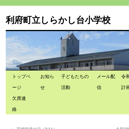
利府町立しらかし台小学校
コ
トップペ
お知ら
子どもたちの
メール配
令
ン
ージ
せ
活動
信
計
テ
欠席連
ン
絡
ツ
←
宮城鎮魂の日（3/11）
令和2