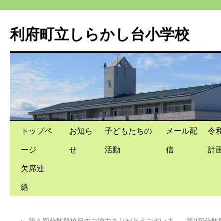
利府町立しらかし台小学校
コ
トップペ
お知ら
子どもたちの
メール配
令
ン
ージ
せ
活動
信
計
テ
欠席連
ン
絡
ツ
←
第１回分散登校日のご協力ありがとうございま
第2回分散