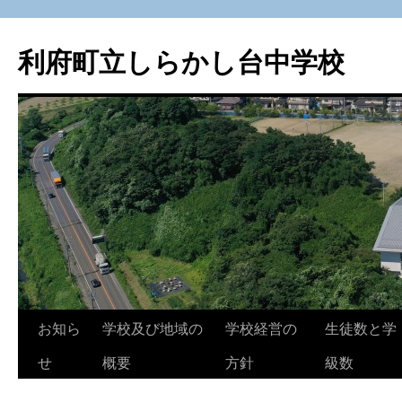
利府町立しらかし台中学校
コ
お知ら
学校及び地域の
学校経営の
生徒数と学
ン
せ
概要
方針
級数
テ