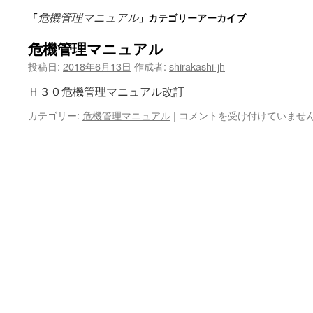
危機管理マニュアル
「
」カテゴリーアーカイブ
ン
危機管理マニュアル
ツ
投稿日:
2018年6月13日
作成者:
shirakashi-jh
へ
Ｈ３０危機管理マニュアル改訂
ス
危
カテゴリー:
危機管理マニュアル
|
コメントを受け付けていませ
キ
機
管
ッ
理
マ
プ
ニ
ュ
ア
ル
は