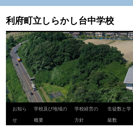
利府町立しらかし台中学校
コ
お知ら
学校及び地域の
学校経営の
生徒数と学
ン
せ
概要
方針
級数
テ