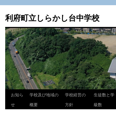
利府町立しらかし台中学校
コ
お知ら
学校及び地域の
学校経営の
生徒数と学
ン
せ
概要
方針
級数
テ