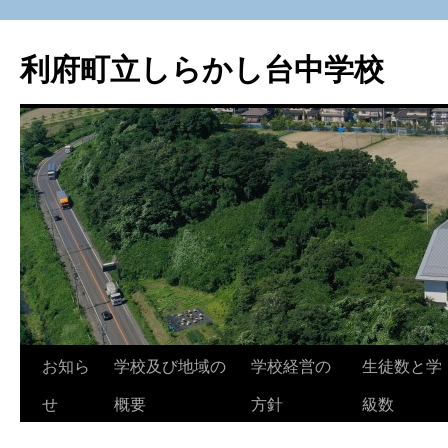
利府町立しらかし台中学校
コ
お知ら
学校及び地域の
学校経営の
生徒数と学
ン
せ
概要
方針
級数
テ