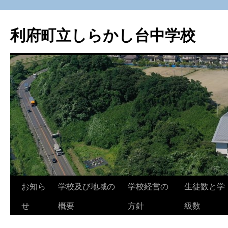
利府町立しらかし台中学校
コ
お知ら
学校及び地域の
学校経営の
生徒数と学
ン
せ
概要
方針
級数
テ