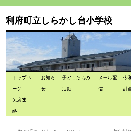
利府町立しらかし台小学校
コ
トップペ
お知ら
子どもたちの
メール配
令
ン
ージ
せ
活動
信
計
テ
欠席連
ン
絡
ツ
←
花山合宿がありました！（11/7・8）
持久走強