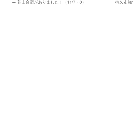
←
花山合宿がありました！（11/7・8）
持久走強