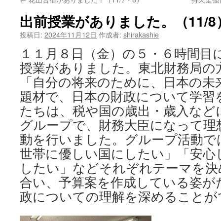
へ
出前授業がありました。（11/8
ス
投稿日:
2024年11月12日
作成者:
shirakashie
キ
１１月８日（金）の５・６時間目
ッ
授業がありました。東北財務局の
プ
「自分の将来のために、日本の未
題材で、日本の財政について学習
たちは、税や国の歳出・歳入など
グループで、財務大臣になって理
動を行いました。グループ活動で
世帯に優しい国にしたい」「安心
したい」などそれぞれテーマを決
合い、予算案を作成している姿が
政についての理解を深めることが