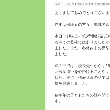
へ
投稿日:
2021年1月6日
作成者:
shirakashi
ス
あけましておめでとうございま
キ
昨年は保護者の方々，地域の皆
ッ
本日（1月6日）第3学期始業
プ
る中での登校ではありましたが
ました。また，冬休み中の新型
ました。
式の中では，校長先生から，3
い言葉遣いを心掛けることや，
した。次に，代表児童の話では
標を発表しました
。
各学年の子どもたちの話を聞く
す。