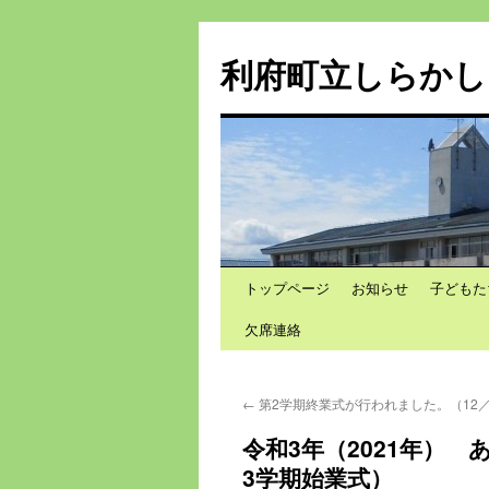
利府町立しらかし
トップページ
お知らせ
子どもた
コ
欠席連絡
ン
テ
←
第2学期終業式が行われました。（12／
ン
令和3年（2021年） 
ツ
3学期始業式）