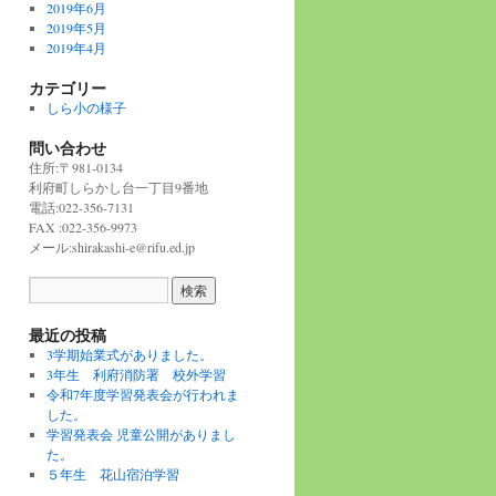
2019年6月
2019年5月
2019年4月
カテゴリー
しら小の様子
問い合わせ
住所:〒981-0134
利府町しらかし台一丁目9番地
電話:022-356-7131
FAX :022-356-9973
メール:shirakashi-e@rifu.ed.jp
最近の投稿
3学期始業式がありました。
3年生 利府消防署 校外学習
令和7年度学習発表会が行われま
した。
学習発表会 児童公開がありまし
た。
５年生 花山宿泊学習