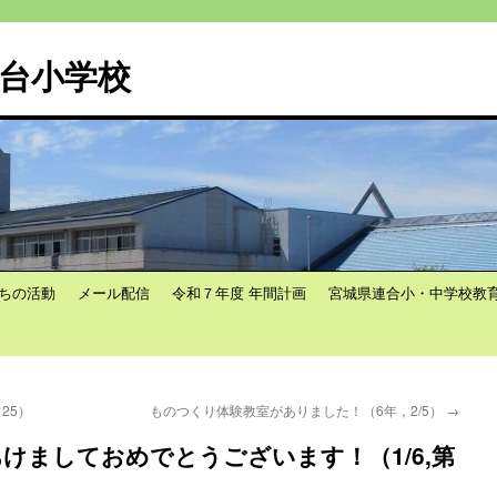
台小学校
ちの活動
メール配信
令和７年度 年間計画
宮城県連合小・中学校教
25）
ものつくり体験教室がありました！（6年，2/5）
→
あけましておめでとうございます！（1/6,第