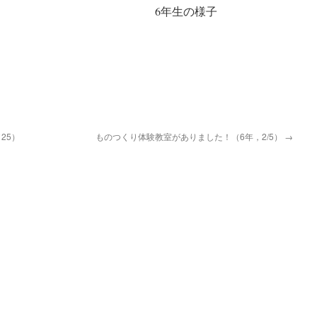
の様子 6年生の様子
25）
ものつくり体験教室がありました！（6年，2/5）
→