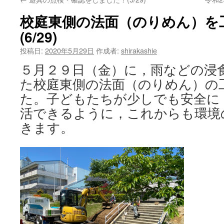
へ
校庭東側の法面（のりめん）を
ス
(6/29)
キ
投稿日:
2020年5月29日
作成者:
shirakashie
ッ
５月２９日（金）に，雨などの浸
プ
た校庭東側の法面（のりめん）の
た。子どもたちが少しでも安全に
活できるように，これからも環境
きます。