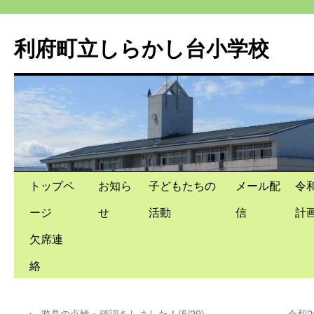
利府町立しらかし台小学校
コ
トップペ
お知ら
子どもたちの
メール配
令
ン
ージ
せ
活動
信
計
テ
欠席連
ン
絡
ツ
←
遊具の点検・確認をしました！(5/29)
令和2