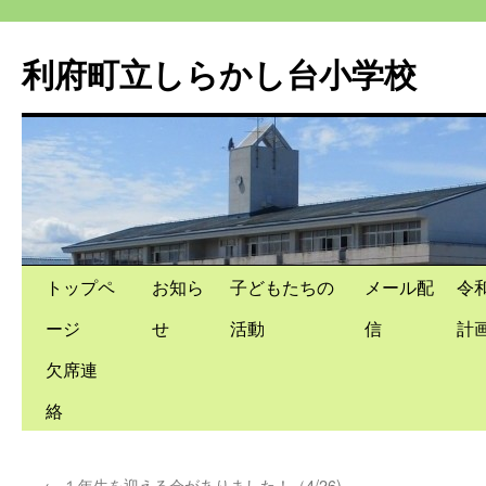
利府町立しらかし台小学校
コ
トップペ
お知ら
子どもたちの
メール配
令
ン
ージ
せ
活動
信
計
テ
欠席連
ン
絡
ツ
←
１年生を迎える会がありました！（4/26)