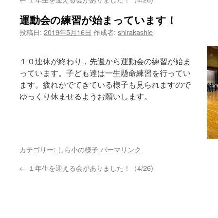
へ
運動会の練習が始まっています！
ス
投稿日:
2019年5月16日
作成者:
shirakashie
キ
ッ
１０連休が終わり，先週から運動会の練習が始ま
っています。子ども達は一生懸命練習を行ってい
プ
ます。疲れがでてきている様子も見られますので
ゆっくり休ませるようお願いします。
カテゴリー:
しら小の様子
パーマリンク
←
１年生を迎える会がありました！（4/26)