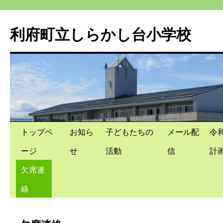
利府町立しらかし台小学校
コ
トップペ
お知ら
子どもたちの
メール配
令
ン
ージ
せ
活動
信
計
テ
欠席連
ン
絡
ツ